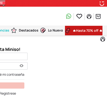
encias
Destacados
Lo Nuevo
🔥Hasta 70% off 🔥
dé mi contraseña
Regístrese