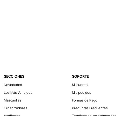
10
.
one piece
SECCIONES
SOPORTE
Novedades
Mi cuenta
Los Más Vendidos
Mis pedidos
Mascarillas
Formas de Pago
Organizadores
Preguntas Frecuentes
Audifonos
Términos de las promocion