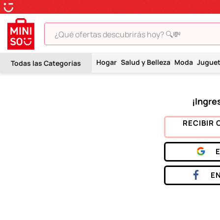
¿Qué ofertas descubrirás hoy? 🔍💸
TÉRMINOS MÁS BUSCADOS
Hogar
Salud y Belleza
Moda
Jugue
1
.
peluche
2
.
hello kitty
3
.
snoopy
4
.
ositos cariñositos
RECIBIR 
5
.
termo
6
.
disney
7
.
termos
E
8
.
toy story
9
.
llaveros