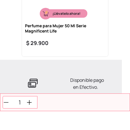
¡Llévatelo ahora!
Perfume para Mujer 50 Ml Serie
Magnificent Life
$
29
.
900
Disponible pago
en Efectivo.
La ayuda que necesitas
en tus compras.
Todos tus pagos son
Seguros.