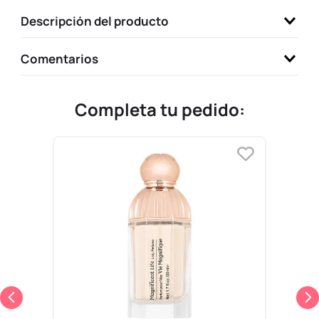
9
.
llaveros
Descripción del producto
10
.
one piece
Comentarios
Completa tu pedido: