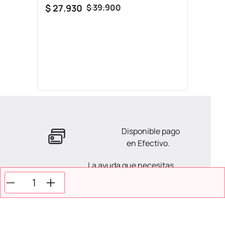
$
27
.
930
$
39
.
900
Disponible pago
en Efectivo.
La ayuda que necesitas
en tus compras.
Todos tus pagos son
Seguros.