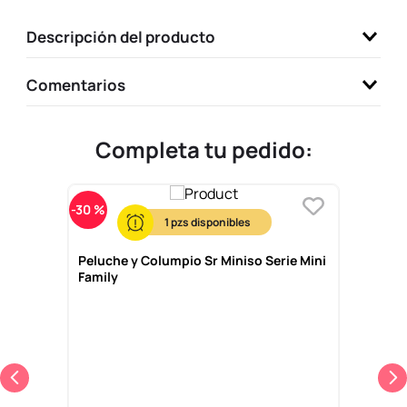
9
.
one piece
Descripción del producto
10
.
llaveros
Comentarios
Completa tu pedido:
-
30 %
1
Peluche y Columpio Sr Miniso Serie Mini
Family