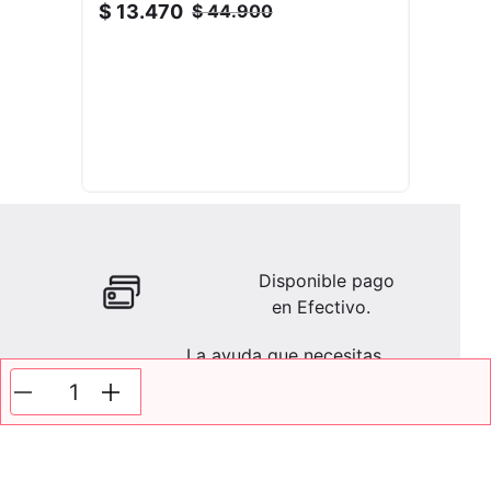
$
13
.
470
$
44
.
900
Disponible pago
en Efectivo.
La ayuda que necesitas
en tus compras.
Todos tus pagos son
Seguros.