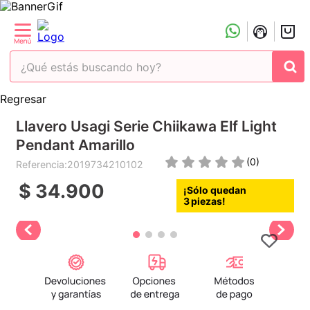
¿Qué estás buscando hoy?
Regresar
TÉRMINOS MÁS BUSCADOS
Llavero Usagi Serie Chiikawa Elf Light
1
.
peluche
Pendant Amarillo
2
.
hello kitty
(
0
)
Referencia
:
2019734210102
3
.
snoopy
$
34
.
900
4
.
ositos cariñositos
3
5
.
termo
6
.
disney
7
.
termos
8
.
toy story