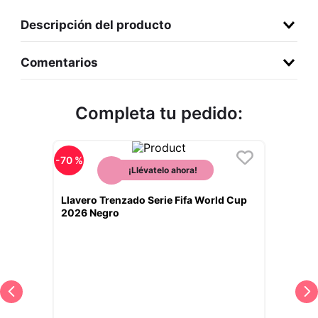
9
.
llaveros
Descripción del producto
10
.
one piece
Comentarios
Completa tu pedido:
-
70 %
¡Llévatelo ahora!
Llavero Trenzado Serie Fifa World Cup
2026 Negro