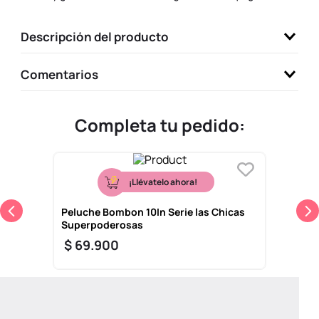
9
.
one piece
Descripción del producto
10
.
llaveros
Comentarios
Completa tu pedido:
¡Llévatelo ahora!
Peluche Bombon 10In Serie las Chicas
Superpoderosas
$
69
.
900