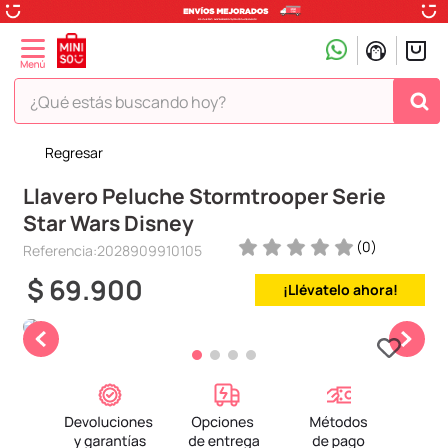
¿Qué estás buscando hoy?
Regresar
TÉRMINOS MÁS BUSCADOS
Llavero Peluche Stormtrooper Serie
1
.
peluche
Star Wars Disney
2
.
hello kitty
(
0
)
Referencia
:
2028909910105
3
.
snoopy
$
69
.
900
¡Llévatelo ahora!
4
.
ositos cariñositos
5
.
termo
6
.
toy story
7
.
disney
8
.
termos