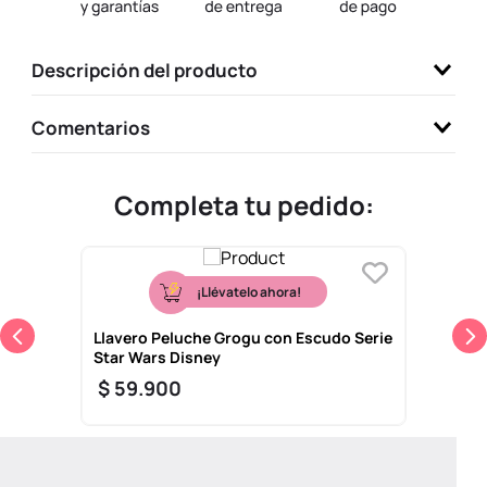
9
.
llaveros
10
.
one piece
Descripción del producto
Comentarios
Completa tu pedido:
¡Llévatelo ahora!
Llavero Peluche Grogu con Escudo Serie
Star Wars Disney
$
59
.
900