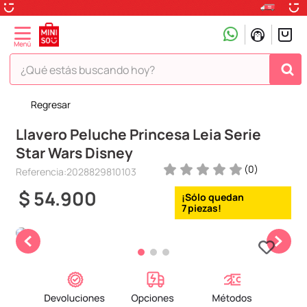
¿Qué estás buscando hoy?
Regresar
TÉRMINOS MÁS BUSCADOS
Llavero Peluche Princesa Leia Serie
1
.
peluche
Star Wars Disney
2
.
hello kitty
(
0
)
Referencia
:
2028829810103
3
.
snoopy
$
54
.
900
4
.
ositos cariñositos
7
5
.
termo
6
.
disney
7
.
termos
8
.
toy story