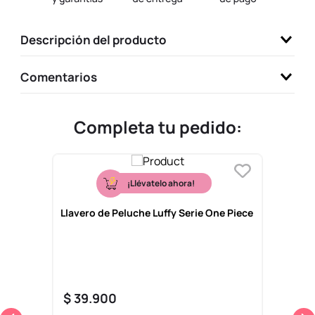
9
.
llaveros
Descripción del producto
10
.
one piece
Comentarios
Completa tu pedido:
¡Llévatelo ahora!
Llavero de Peluche Luffy Serie One Piece
$
39
.
900