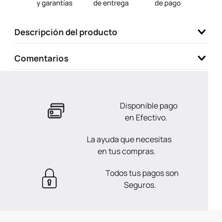
9
.
llaveros
10
.
one piece
Descripción del producto
Comentarios
Disponible pago
en Efectivo.
La ayuda que necesitas
en tus compras.
Todos tus pagos son
Seguros.