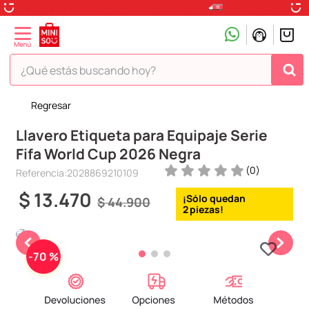
¿Qué estás buscando hoy?
Regresar
TÉRMINOS MÁS BUSCADOS
Llavero Etiqueta para Equipaje Serie
1
.
peluche
Fifa World Cup 2026 Negra
2
.
hello kitty
(
0
)
Referencia
:
2028869210109
3
.
snoopy
$
13
.
470
$
44
.
900
4
.
ositos cariñositos
2
5
.
termo
6
.
disney
-
70 %
7
.
termos
8
.
toy story