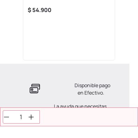
$
54
.
900
Disponible pago
en Efectivo.
La ayuda que necesitas
en tus compras.
Todos tus pagos son
Seguros.