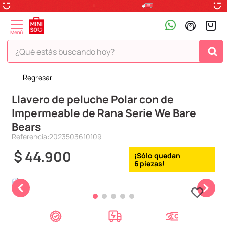
¿Qué estás buscando hoy?
Regresar
TÉRMINOS MÁS BUSCADOS
Llavero de peluche Polar con de
1
.
peluche
Impermeable de Rana Serie We Bare
2
.
hello kitty
Bears
3
.
snoopy
Referencia
:
2023503610109
4
.
ositos cariñositos
$
44
.
900
6
5
.
termo
6
.
disney
7
.
termos
8
.
toy story