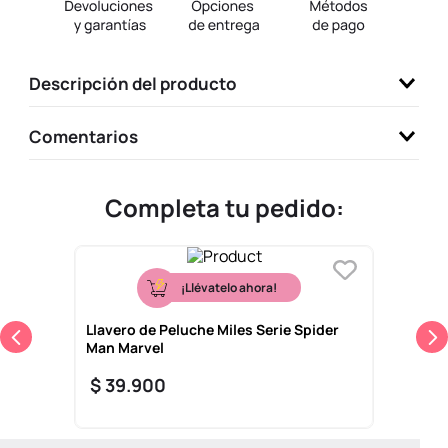
9
.
llaveros
10
.
one piece
Descripción del producto
Comentarios
Completa tu pedido:
¡Llévatelo ahora!
Llavero de Peluche Miles Serie Spider
Man Marvel
$
39
.
900