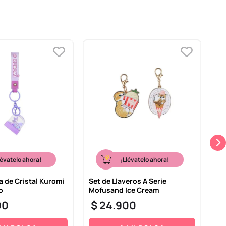
lévatelo ahora!
¡Llévatelo ahora!
a de Cristal Kuromi
Set de Llaveros A Serie
Ll
o
Mofusand Ice Cream
El
00
$
24
.
900
$