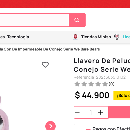
tes
Tecnología
Tiendas Miniso
Lic
da Con De Impermeable De Conejo Serie We Bare Bears
Llavero De Pel
Conejo Serie We
Referencia
:
2023503510102
(
0
)
$
44
.
900
Pagos con Efecti