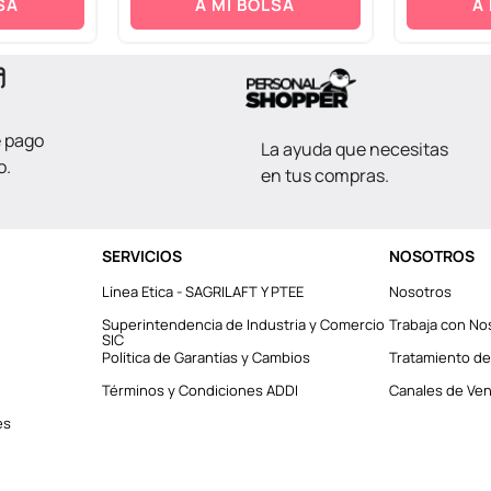
SA
A MI BOLSA
A
e pago
La ayuda que necesitas
o.
en tus compras.
SERVICIOS
NOSOTROS
Línea Etica - SAGRILAFT Y PTEE
Nosotros
Superintendencia de Industria y Comercio
Trabaja con No
SIC
Política de Garantías y Cambios
Tratamiento de
Términos y Condiciones ADDI
Canales de Vent
es