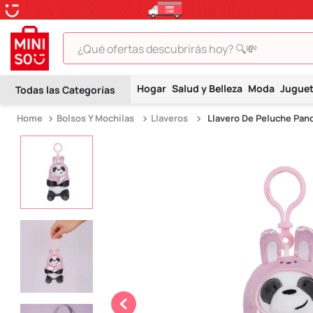
¿Qué ofertas descubrirás hoy? 🔍💸
TÉRMINOS MÁS BUSCADOS
Hogar
Salud y Belleza
Moda
Jugue
1
.
peluche
Bolsos Y Mochilas
Llaveros
Llavero De Peluche Pan
2
.
hello kitty
3
.
snoopy
4
.
ositos cariñositos
5
.
termo
6
.
disney
7
.
termos
8
.
toy story
9
.
llaveros