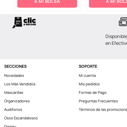
A MI BOLSA
A MI BOL
Disponibl
en Efectiv
SECCIONES
SOPORTE
Novedades
Mi cuenta
Los Más Vendidos
Mis pedidos
Mascarillas
Formas de Pago
Organizadores
Preguntas Frecuentes
Audifonos
Términos de las promocion
Osos Escandalosos
Disney