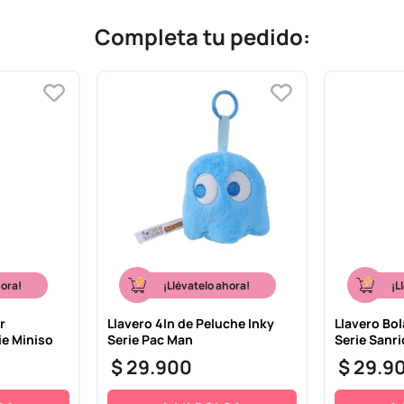
Completa tu pedido:
hora!
¡Llévatelo ahora!
¡L
r
Llavero 4In de Peluche Inky
Llavero Bol
ie Miniso
Serie Pac Man
Serie Sanri
$
29
.
900
$
29
.
9