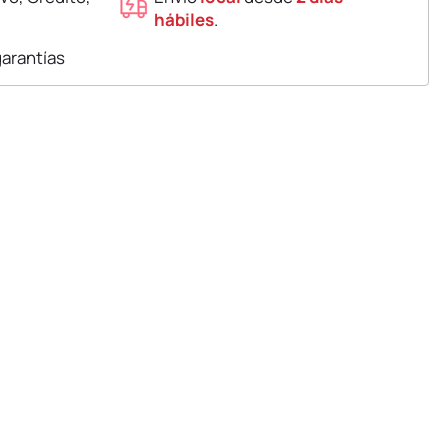
hábiles
.
garantías