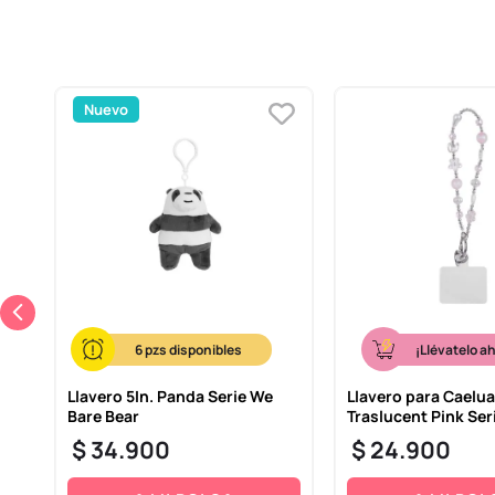
Nuevo
6
¡Llévatelo a
Llavero 5In. Panda Serie We
Llavero para Caelua
Bare Bear
Traslucent Pink Ser
$
34
.
900
$
24
.
900