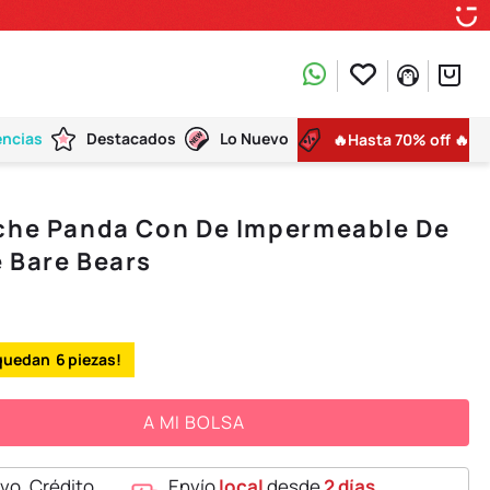
encias
Destacados
Lo Nuevo
🔥Hasta 70% off 🔥
uche Panda Con De Impermeable De
 Bare Bears
6
A MI BOLSA
vo, Crédito,
Envío
local
desde
2 días