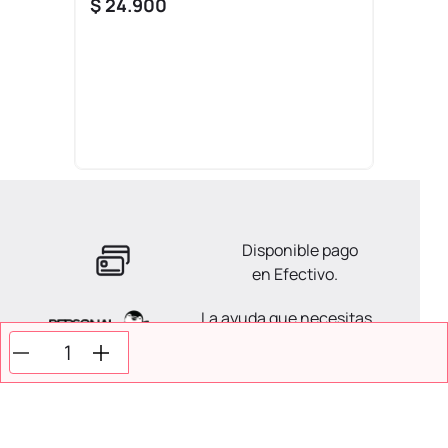
$
24
.
900
Disponible pago
en Efectivo.
La ayuda que necesitas
en tus compras.
Todos tus pagos son
Seguros.