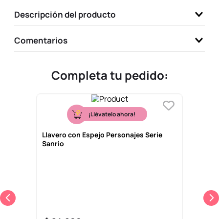
9
.
llaveros
Descripción del producto
10
.
one piece
Comentarios
Completa tu pedido:
¡Llévatelo ahora!
Llavero con Espejo Personajes Serie
Sanrio