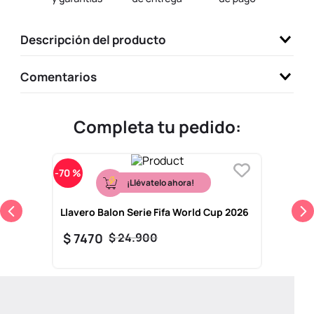
9
.
llaveros
Descripción del producto
10
.
one piece
Comentarios
Completa tu pedido:
-
70 %
¡Llévatelo ahora!
Llavero Balon Serie Fifa World Cup 2026
$
7470
$
24
.
900