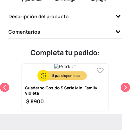
9
.
llaveros
Descripción del producto
10
.
one piece
Comentarios
Completa tu pedido:
5
Cuaderno Cosido S Serie Mini Family
Violeta
$
8900