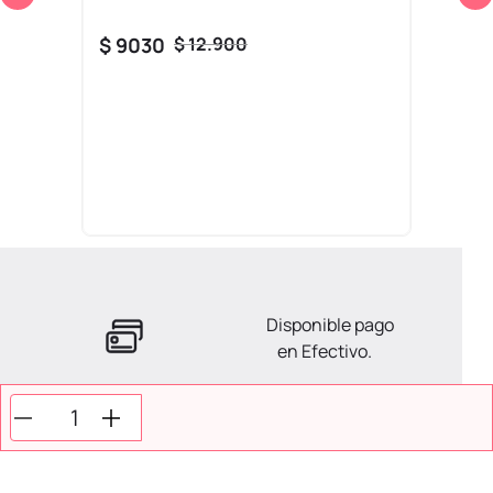
$
9030
$
12
.
900
Disponible pago
en Efectivo.
La ayuda que necesitas
en tus compras.
Todos tus pagos son