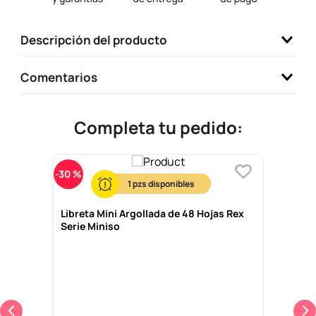
9
.
llaveros
Descripción del producto
10
.
one piece
Comentarios
Completa tu pedido:
-
30 %
1
Libreta Mini Argollada de 48 Hojas Rex
Serie Miniso