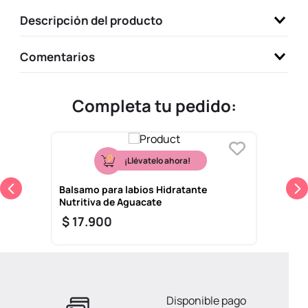
9
.
one piece
Descripción del producto
10
.
llaveros
Comentarios
Completa tu pedido:
¡Llévatelo ahora!
Balsamo para labios Hidratante
Nutritiva de Aguacate
$
17
.
900
Disponible pago