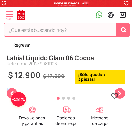
¿Qué estás buscando hoy?
Regresar
TÉRMINOS MÁS BUSCADOS
Labial Liquido Glam 06 Cocoa
1
.
peluche
Referencia
:
2012399811103
2
.
hello kitty
$
12
.
900
$
17
.
900
3
.
snoopy
3
4
.
ositos cariñositos
5
.
termo
-
28 %
6
.
toy story
7
.
disney
8
.
termos