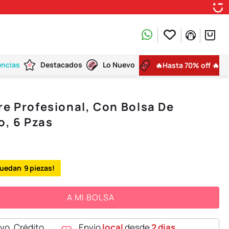
encias
Destacados
Lo Nuevo
🔥Hasta 70% off 🔥
re Profesional, Con Bolsa De
, 6 Pzas
9
A MI BOLSA
vo, Crédito,
Envío
local
desde
2 días