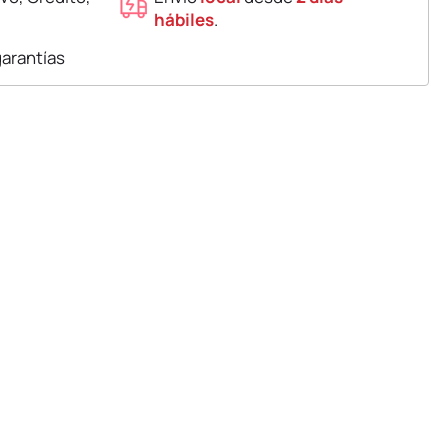
hábiles
.
garantías