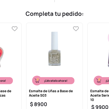
Completa tu pedido:
hora!
¡Llévatelo ahora!
¡L
Base de
Esmalte de Uñas a Base de
Esmalte de
icas
Aceite S03
Aceite Seri
10
$
8900
$
9900