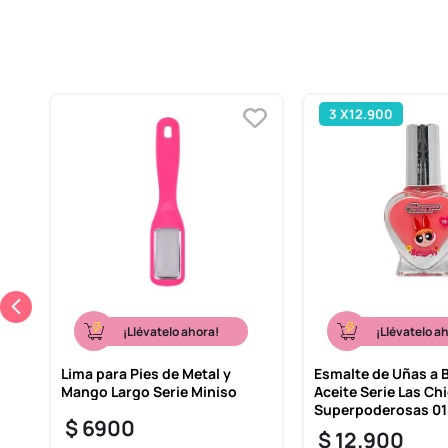
3 X12.900
¡Llévatelo ahora!
¡Llévatelo a
Lima para Pies de Metal y
Esmalte de Uñas a 
Mango Largo Serie Miniso
Aceite Serie Las Ch
Superpoderosas 01
$
6900
$
12
.
900