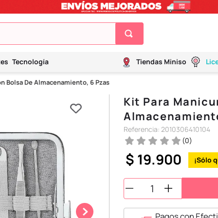
tes
Tecnología
Tiendas Miniso
Lic
Con Bolsa De Almacenamiento, 6 Pzas
Kit Para Manicu
Almacenamiento
Referencia
:
2010306410104
(
0
)
$
19
.
900
Pagos con Efecti