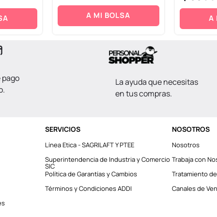
A MI BOLSA
SA
A
e pago
La ayuda que necesitas
o.
en tus compras.
SERVICIOS
NOSOTROS
Línea Etica - SAGRILAFT Y PTEE
Nosotros
Superintendencia de Industria y Comercio
Trabaja con No
SIC
Política de Garantías y Cambios
Tratamiento de
Términos y Condiciones ADDI
Canales de Vent
es