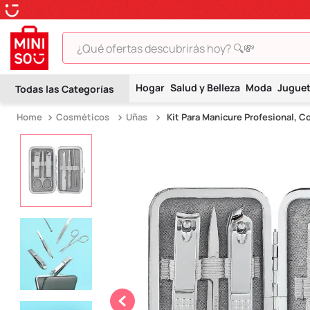
¿Qué ofertas descubrirás hoy? 🔍💸
TÉRMINOS MÁS BUSCADOS
Hogar
Salud y Belleza
Moda
Jugue
1
.
peluche
Cosméticos
Uñas
Kit Para Manicure Profesional, 
2
.
hello kitty
3
.
snoopy
4
.
ositos cariñositos
5
.
termo
6
.
toy story
7
.
disney
8
.
termos
9
.
one piece