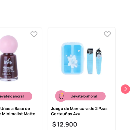
lévatelo ahora!
¡Llévatelo ahora!
 Uñas a Base de
Juego de Manicura de 2 Pzas
Ju
e Minimalist Matte
Cortauñas Azul
Co
$
12
.
900
$