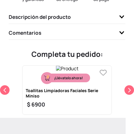
9
.
one piece
Descripción del producto
10
.
llaveros
Comentarios
Completa tu pedido:
¡Llévatelo ahora!
Toallitas Limpiadoras Faciales Serie
Miniso
$
6900