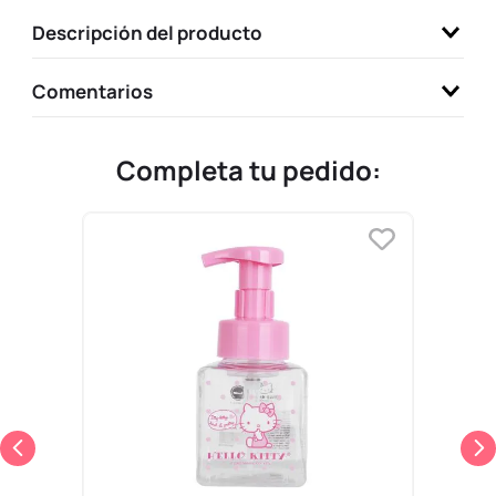
9
.
llaveros
Descripción del producto
10
.
one piece
Comentarios
Completa tu pedido: