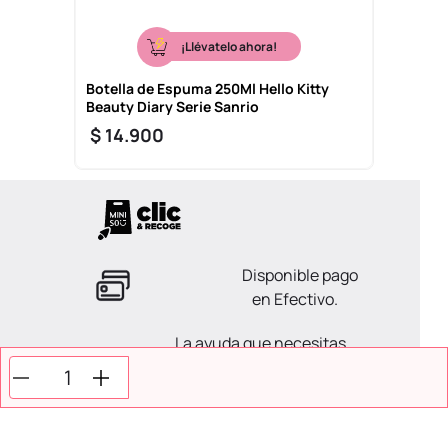
¡Llévatelo ahora!
Botella de Espuma 250Ml Hello Kitty
Beauty Diary Serie Sanrio
$
14
.
900
Disponible pago
en Efectivo.
La ayuda que necesitas
en tus compras.
Todos tus pagos son
Seguros.