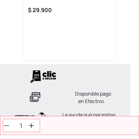
$
29
.
900
Disponible pago
en Efectivo.
La ayuda que necesitas
en tus compras.
Todos tus pagos son