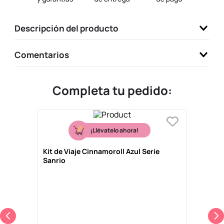
9
.
llaveros
Descripción del producto
10
.
one piece
Comentarios
Completa tu pedido:
¡Llévatelo ahora!
Kit de Viaje Cinnamoroll Azul Serie
Sanrio