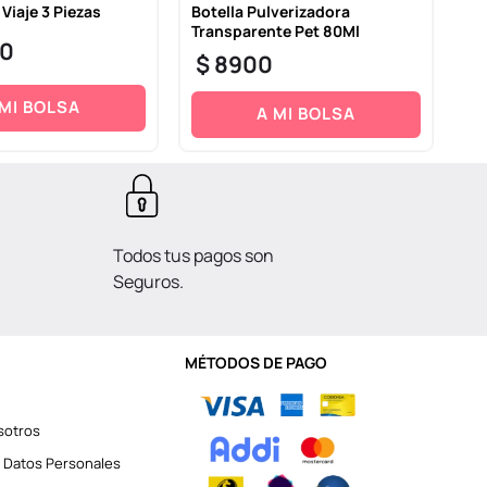
 Viaje 3 Piezas
Botella Pulverizadora
Bo
Transparente Pet 80Ml
Tr
0
$
8900
$
 MI BOLSA
A MI BOLSA
Todos tus pagos son
Seguros.
MÉTODOS DE PAGO
sotros
 Datos Personales