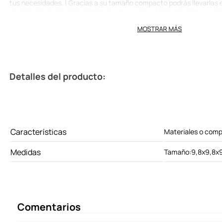
tus necesidades. | Gracias a su tamaño compacto podrás llevarlas 
ocupar mayor espacio, vienen en una practica bolsa de plástico res
cm). | ¡El kit perfecto que no debe faltar en tus viajes! ¡Todo lo que
MOSTRAR MÁS
aquí en Miniso! Modo de uso: Usar para almacenar y cargar cremas y
durante los viajes. Precauciones: Mantener alejado del fuego. No 
con un pH demasiado alto o demasiado bajo en la botella. No limpies
hirviendo. Utiliza el contenido lo antes posible y no lo almacenes 
niños lo deben usar bajo la supervisión de un adulto.
Detalles del producto:
Características
Materiales o comp
Medidas
Tamaño:9,8x9,8x
Comentarios