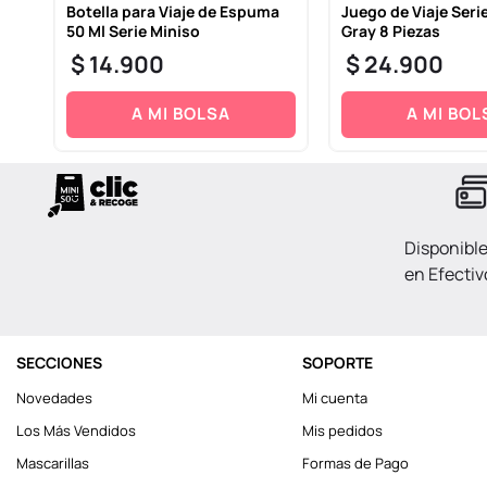
Botella para Viaje de Espuma
Juego de Viaje Serie
50 Ml Serie Miniso
Gray 8 Piezas
$
14
.
900
$
24
.
900
A MI BOLSA
A MI BOL
Disponibl
en Efectiv
SECCIONES
SOPORTE
Novedades
Mi cuenta
Los Más Vendidos
Mis pedidos
Mascarillas
Formas de Pago