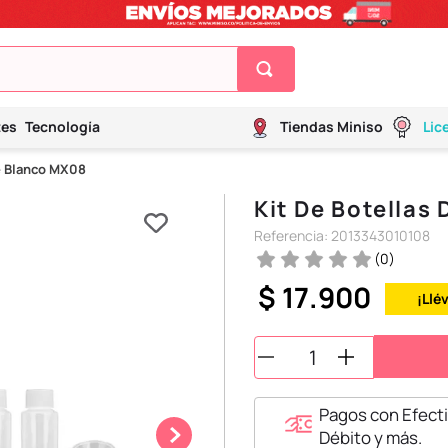
tes
Tecnología
Tiendas Miniso
Lic
je Blanco MX08
Kit De Botellas
Referencia
:
2013343010108
(
0
)
$
17
.
900
¡Llé
Pagos con Efecti
Débito y más.