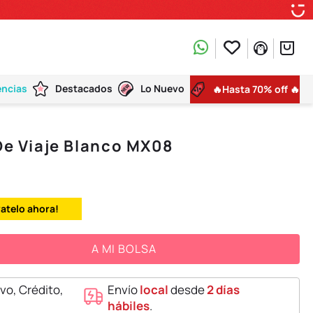
encias
Destacados
Lo Nuevo
🔥Hasta 70% off 🔥
 De Viaje Blanco MX08
vatelo ahora!
A MI BOLSA
vo, Crédito,
Envío
local
desde
2 días
hábiles
.