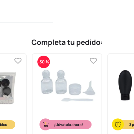
Completa tu pedido:
-
30 %
¡Llévatelo ahora!
3