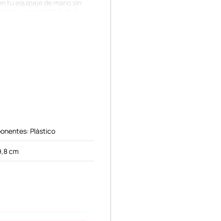
en tu equipaje de mano sin
ellable (tamaño 21.6x15.7
 necesitas solo lo encuentras
 líquidos esenciales
almacenes líquidos o cremas
 la botella con agua
durante más de 6 meses. Los
onentes: Plástico
9,8 cm