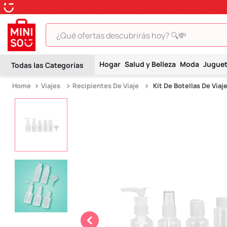
¿Qué ofertas descubrirás hoy? 🔍💸
TÉRMINOS MÁS BUSCADOS
Hogar
Salud y Belleza
Moda
Jugue
1
.
peluche
Viajes
Recipientes De Viaje
Kit De Botellas De Via
2
.
hello kitty
3
.
snoopy
4
.
ositos cariñositos
5
.
termo
6
.
disney
7
.
toy story
8
.
termos
9
.
one piece