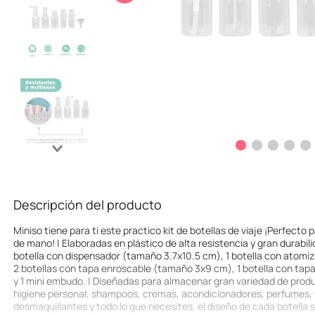
10
.
league of legends
Descripción del producto
Miniso tiene para ti este practico kit de botellas de viaje ¡Perfecto p
de mano! | Elaboradas en plástico de alta resistencia y gran durabili
botella con dispensador (tamaño 3.7x10.5 cm), 1 botella con atom
2 botellas con tapa enroscable (tamaño 3x9 cm), 1 botella con tap
y 1 mini embudo. | Diseñadas para almacenar gran variedad de prod
higiene personal, shampoos, cremas, acondicionadores, perfumes, 
desmaquillantes y todo lo que necesites, el diseño de cada botella 