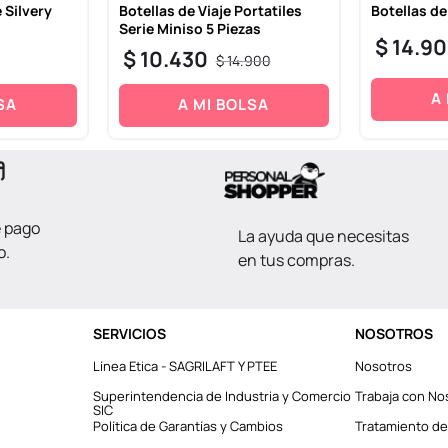
 Silvery
Botellas de Viaje Portatiles
Botellas de
Serie Miniso 5 Piezas
$
14
.
90
$
10
.
430
$
14
.
900
A
SA
A MI BOLSA
e pago
La ayuda que necesitas
o.
en tus compras.
SERVICIOS
NOSOTROS
Línea Etica - SAGRILAFT Y PTEE
Nosotros
Superintendencia de Industria y Comercio
Trabaja con No
SIC
Política de Garantías y Cambios
Tratamiento de