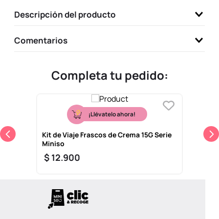
9
.
llaveros
Descripción del producto
10
.
one piece
Comentarios
Completa tu pedido:
¡Llévatelo ahora!
Kit de Viaje Frascos de Crema 15G Serie
Miniso
$
12
.
900