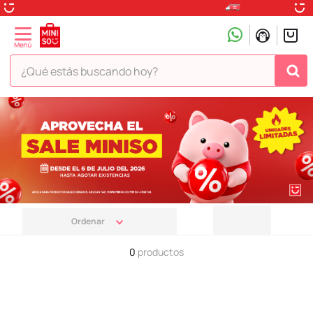
¿Qué estás buscando hoy?
TÉRMINOS MÁS BUSCADOS
1
.
peluche
2
.
hello kitty
3
.
snoopy
4
.
ositos cariñositos
5
.
termo
0
productos
6
.
disney
7
.
termos
8
.
toy story