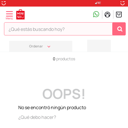
¿Qué estás buscando hoy?
TÉRMINOS MÁS BUSCADOS
1
.
peluche
0
productos
2
.
hello kitty
3
.
snoopy
4
.
ositos cariñositos
OOPS!
5
.
termo
6
.
disney
No se encontró ningún producto
7
.
termos
¿Qué debo hacer?
8
.
toy story