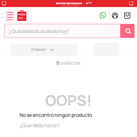
¿Qué estás buscando hoy?
TÉRMINOS MÁS BUSCADOS
1
.
peluche
0
productos
2
.
hello kitty
3
.
snoopy
4
.
ositos cariñositos
OOPS!
5
.
termo
6
.
toy story
No se encontró ningún producto
7
.
disney
¿Qué debo hacer?
8
.
termos