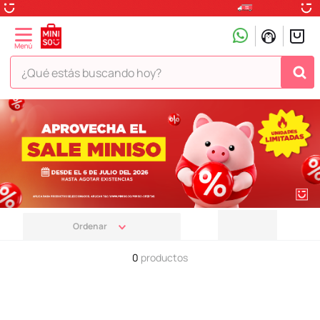
¿Qué estás buscando hoy?
TÉRMINOS MÁS BUSCADOS
1
.
peluche
2
.
hello kitty
3
.
snoopy
4
.
ositos cariñositos
5
.
termo
0
productos
6
.
toy story
7
.
disney
8
.
termos