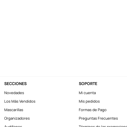
10
.
league of legends
SECCIONES
SOPORTE
Novedades
Mi cuenta
Los Más Vendidos
Mis pedidos
Mascarillas
Formas de Pago
Organizadores
Preguntas Frecuentes
Audifonos
Términos de las promocion