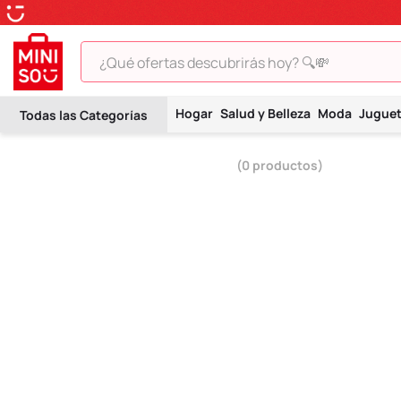
¿Qué ofertas descubrirás hoy? 🔍💸
TÉRMINOS MÁS BUSCADOS
Hogar
Salud y Belleza
Moda
Jugue
1
.
peluche
2
.
hello kitty
0
productos
3
.
snoopy
4
.
ositos cariñositos
5
.
termo
6
.
disney
7
.
toy story
8
.
termos
9
.
one piece