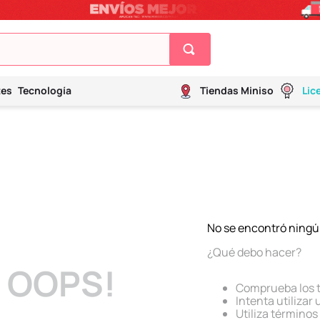
tes
Tecnología
Tiendas Miniso
Lic
No se encontró ningú
¿Qué debo hacer?
OOPS!
Comprueba los 
Intenta utilizar
Utiliza término