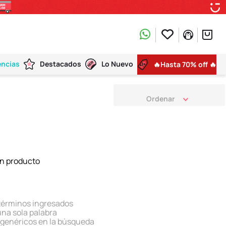
encias
Destacados
Lo Nuevo
🔥Hasta 70% off 🔥
n producto
términos ingresados
 una sola palabra
s genéricos en la búsqueda