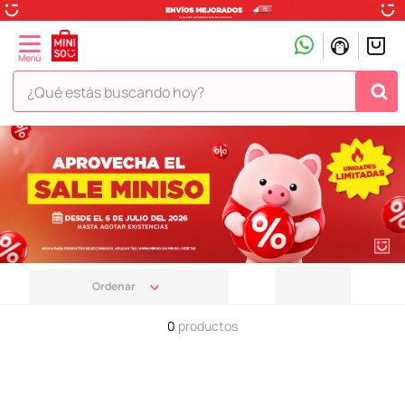
¿Qué estás buscando hoy?
TÉRMINOS MÁS BUSCADOS
1
.
peluche
2
.
hello kitty
3
.
snoopy
4
.
ositos cariñositos
5
.
termo
0
productos
6
.
toy story
7
.
disney
8
.
termos