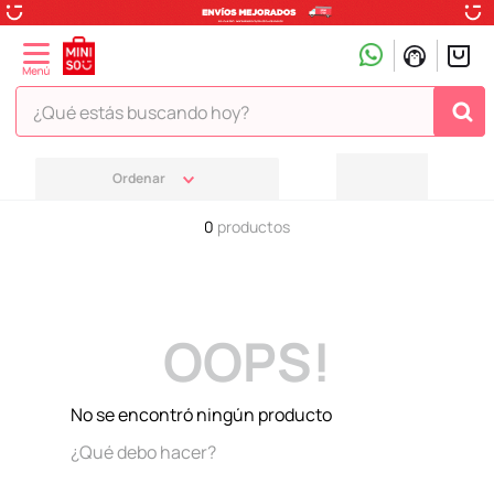
¿Qué estás buscando hoy?
TÉRMINOS MÁS BUSCADOS
1
.
peluche
0
productos
2
.
hello kitty
3
.
snoopy
4
.
ositos cariñositos
OOPS!
5
.
termo
6
.
disney
No se encontró ningún producto
7
.
termos
¿Qué debo hacer?
8
.
toy story