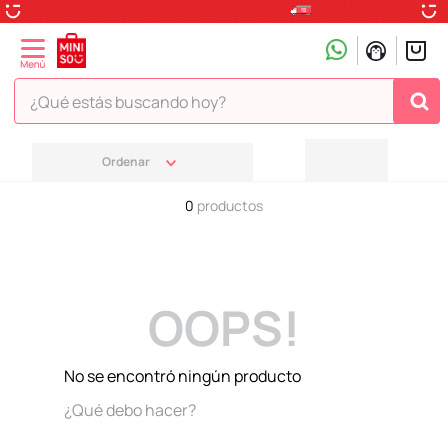
¿Qué estás buscando hoy?
TÉRMINOS MÁS BUSCADOS
1
.
peluche
0
productos
2
.
hello kitty
3
.
snoopy
4
.
ositos cariñositos
OOPS!
5
.
termo
6
.
disney
No se encontró ningún producto
7
.
termos
¿Qué debo hacer?
8
.
toy story