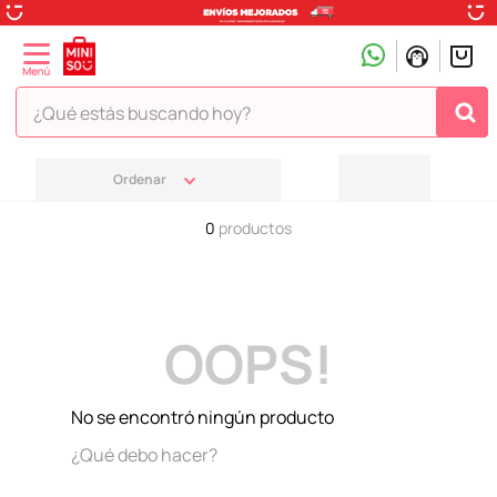
¿Qué estás buscando hoy?
TÉRMINOS MÁS BUSCADOS
1
.
peluche
0
productos
2
.
hello kitty
3
.
snoopy
4
.
ositos cariñositos
OOPS!
5
.
termo
6
.
disney
No se encontró ningún producto
7
.
termos
¿Qué debo hacer?
8
.
toy story