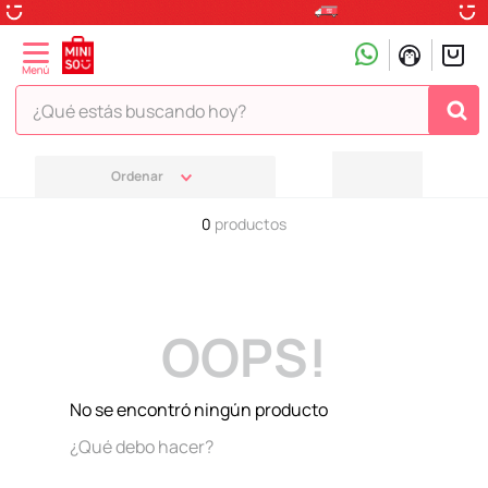
¿Qué estás buscando hoy?
TÉRMINOS MÁS BUSCADOS
1
.
peluche
0
productos
2
.
hello kitty
3
.
snoopy
4
.
ositos cariñositos
OOPS!
5
.
termo
6
.
toy story
No se encontró ningún producto
7
.
disney
¿Qué debo hacer?
8
.
termos