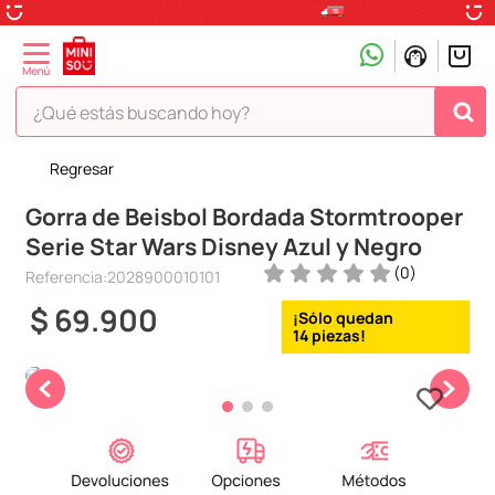
¿Qué estás buscando hoy?
Regresar
TÉRMINOS MÁS BUSCADOS
Gorra de Beisbol Bordada Stormtrooper
1
.
peluche
Serie Star Wars Disney Azul y Negro
2
.
hello kitty
(
0
)
Referencia
:
2028900010101
3
.
snoopy
$
69
.
900
4
.
ositos cariñositos
14
5
.
termo
6
.
disney
7
.
termos
8
.
toy story