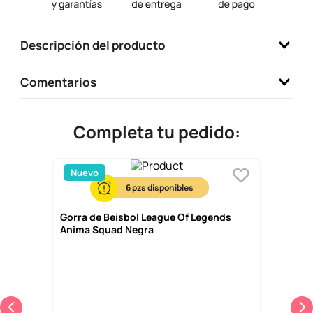
9
.
llaveros
10
.
one piece
Descripción del producto
Comentarios
Completa tu pedido:
Nuevo
6
Gorra de Beisbol League Of Legends
Anima Squad Negra