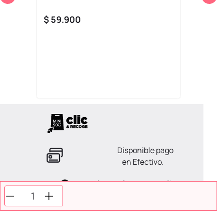
$
59
.
900
Disponible pago
en Efectivo.
La ayuda que necesitas
en tus compras.
Todos tus pagos son