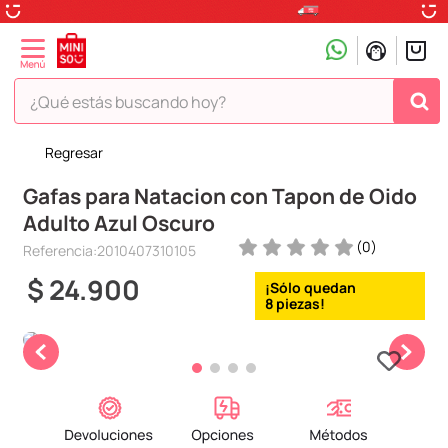
¿Qué estás buscando hoy?
Regresar
TÉRMINOS MÁS BUSCADOS
Gafas para Natacion con Tapon de Oido
1
.
peluche
Adulto Azul Oscuro
2
.
hello kitty
(
0
)
Referencia
:
2010407310105
3
.
snoopy
$
24
.
900
4
.
ositos cariñositos
8
5
.
termo
6
.
disney
7
.
toy story
8
.
termos