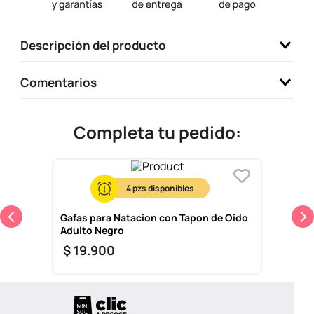
9
.
one piece
10
.
league of legends
Descripción del producto
Comentarios
Completa tu pedido:
4
Gafas para Natacion con Tapon de Oido
Adulto Negro
$
19
.
900