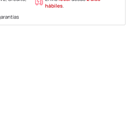
hábiles
.
garantías