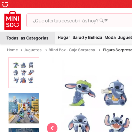
¿Qué ofertas descubrirás hoy? 🔍💸
TÉRMINOS MÁS BUSCADOS
Hogar
Salud y Belleza
Moda
Jugue
1
.
peluche
Juguetes
Blind Box - Caja Sorpresa
Figura Sorpresa
2
.
hello kitty
3
.
snoopy
4
.
ositos cariñositos
5
.
termo
6
.
disney
7
.
termos
8
.
toy story
9
.
llaveros