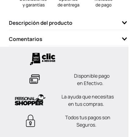
9
.
one piece
10
.
llaveros
Descripción del producto
Comentarios
Disponible pago
en Efectivo.
La ayuda que necesitas
en tus compras.
Todos tus pagos son
Seguros.