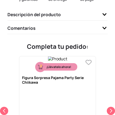
9
.
llaveros
Descripción del producto
10
.
one piece
Comentarios
Completa tu pedido:
¡Llévatelo ahora!
Figura Sorpresa Pajama Party Serie
Chiikawa