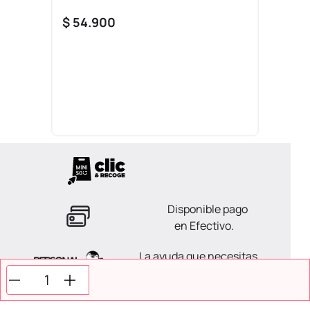
$
54
.
900
Disponible pago
en Efectivo.
La ayuda que necesitas
en tus compras.
Todos tus pagos son