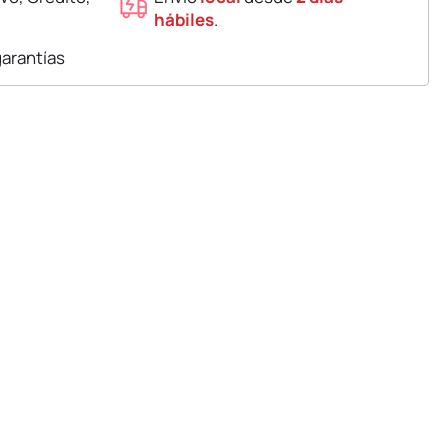
hábiles
.
garantías