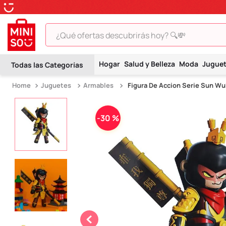
¿Qué ofertas descubrirás hoy? 🔍💸
TÉRMINOS MÁS BUSCADOS
Hogar
Salud y Belleza
Moda
Jugue
1
.
peluche
Juguetes
Armables
Figura De Accion Serie Sun Wu
2
.
hello kitty
3
.
snoopy
-
30 %
4
.
ositos cariñositos
5
.
termo
6
.
disney
7
.
termos
8
.
toy story
9
.
llaveros