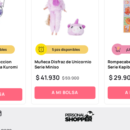
5
¡L
uccion
Muñeca Disfraz de Unicornio
Rompecabe
va Kuromi
Serie Miniso
Serie Kapi
$
41
.
930
$
29
.
9
$
59
.
900
A MI BOLSA
A
SA
e pago