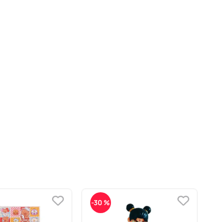
-
30 %
-