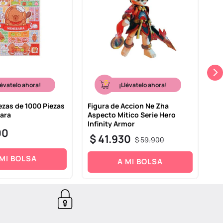
lévatelo ahora!
¡Llévatelo ahora!
zas de 1000 Piezas
Figura de Accion Ne Zha
Ro
bara
Aspecto Mitico Serie Hero
Ma
Infinity Armor
00
$
$
41
.
930
$
59
.
900
 MI BOLSA
A MI BOLSA