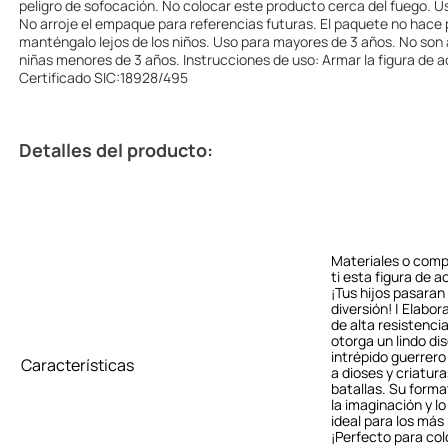
peligro de sofocación. No colocar este producto cerca del fuego. Us
No arroje el empaque para referencias futuras. El paquete no hace 
manténgalo lejos de los niños. Uso para mayores de 3 años. No son
niñas menores de 3 años. Instrucciones de uso: Armar la figura de a
Certificado SIC:18928/495
Detalles del producto:
Materiales o comp
ti esta figura de a
¡Tus hijos pasaran
diversión! | Elabo
de alta resistencia
otorga un lindo di
intrépido guerrer
Características
a dioses y criatu
batallas. Su form
la imaginación y l
ideal para los má
¡Perfecto para col