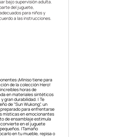
ar bajo supervisión adulta.
parte del juguete,
 adecuados para niños y
cuerdo a las instrucciones.
onentes:¡Miniso tiene para
cción de la colección Hero!
 increíbles horas de
rada en materiales sintéticos
 y gran durabilidad. | Te
seño de "Sun Wukong", un
o preparado para enfrentarse
ras místicas en emocionantes
ato de ensamblaje estimula
o convierte en el juguete
s pequeños. |Tamaño
ocarlo en tu mueble, repisa o