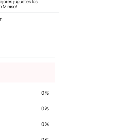
mejores juguetes los
n Miniso!
cm
0%
0%
0%
0%