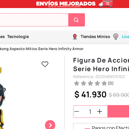
tes
Tecnología
Tiendas Miniso
Lic
kong Aspecto Mitico Serie Hero Infinity Armor
Figura De Accio
Serie Hero Infin
Referencia
:
2020489510102
(
0
)
$
41
.
930
$
59
.
90
Pagos con Efecti