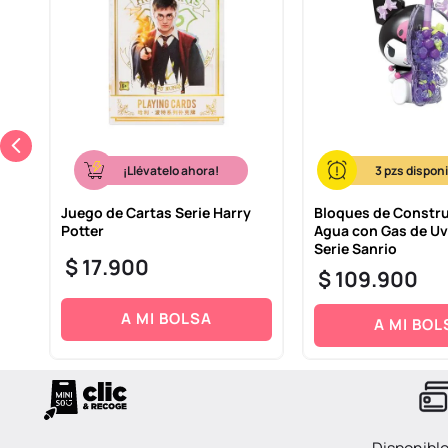
¡Llévatelo ahora!
3
Juego de Cartas Serie Harry
Bloques de Constr
s
Potter
Agua con Gas de U
Serie Sanrio
$
17
.
900
$
109
.
900
A MI BOLSA
A MI BOL
Disponibl