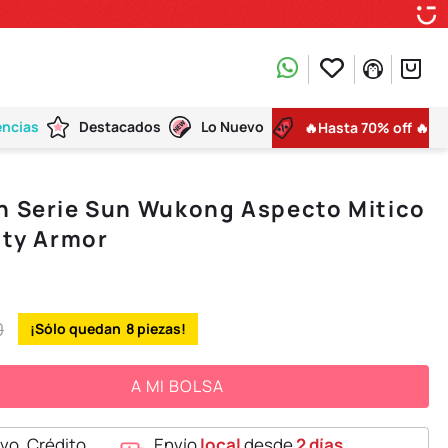
encias
Destacados
Lo Nuevo
🔥Hasta 70% off 🔥
n Serie Sun Wukong Aspecto Mitico
ity Armor
0
8
A MI BOLSA
vo, Crédito,
Envío
local
desde
2 días