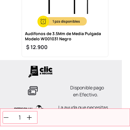
1
Audifonos de 3.5Mm de Media Pulgada
Modelo W001031 Negro
$
12
.
900
Disponible pago
en Efectivo.
La ayuda que necesitas
en tus compras.
Todos tus pagos son