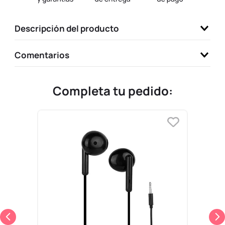
9
.
llaveros
Descripción del producto
10
.
one piece
Comentarios
Completa tu pedido: