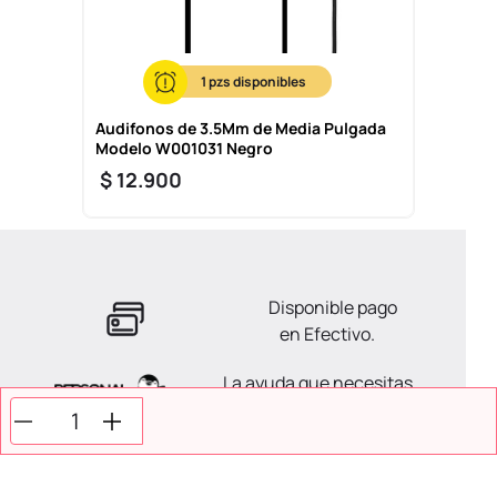
1
Audifonos de 3.5Mm de Media Pulgada
Modelo W001031 Negro
$
12
.
900
Disponible pago
en Efectivo.
La ayuda que necesitas
en tus compras.
Todos tus pagos son
Seguros.