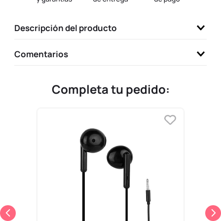
9
.
llaveros
Descripción del producto
10
.
one piece
Comentarios
Completa tu pedido: