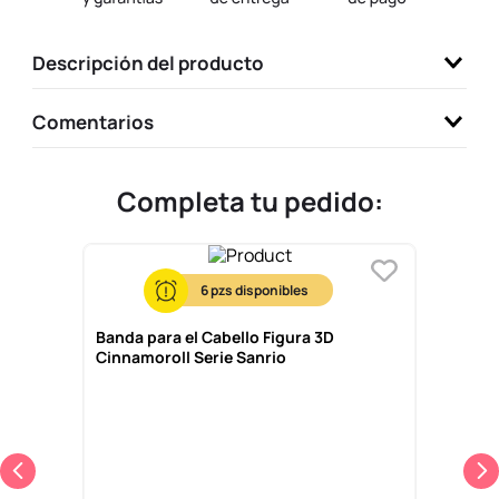
9
.
one piece
Descripción del producto
10
.
llaveros
Comentarios
Completa tu pedido:
6
Banda para el Cabello Figura 3D
Cinnamoroll Serie Sanrio