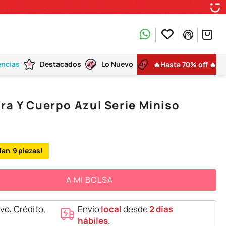
encias
Destacados
Lo Nuevo
🔥Hasta 70% off 🔥
ra Y Cuerpo Azul Serie Miniso
9
A MI BOLSA
vo, Crédito,
Envío
local
desde
2 días
hábiles
.