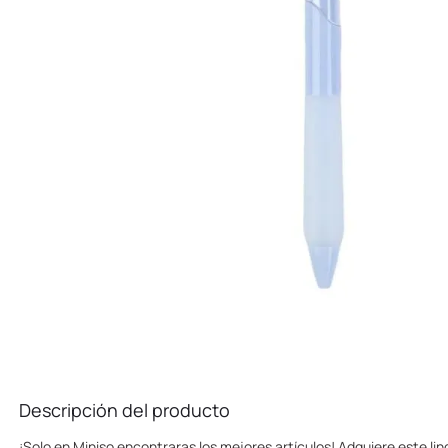
10
.
llaveros
Descripción del producto
¡Solo en Miniso encontraras los mejores artículos! Adquiere este lin