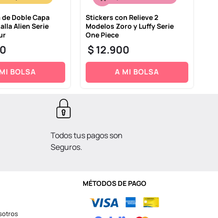
 de Doble Capa
Stickers con Relieve 2
Ca
alla Alien Serie
Modelos Zoro y Luffy Serie
Ca
ur
One Piece
$
0
$
12
.
900
 MI BOLSA
A MI BOLSA
Todos tus pagos son
Seguros.
MÉTODOS DE PAGO
sotros