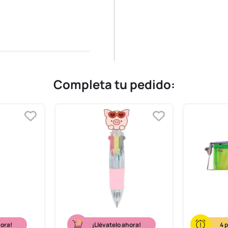
Completa tu pedido:
hora!
¡Llévatelo ahora!
4