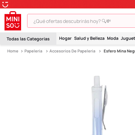
¿Qué ofertas descubrirás hoy? 🔍💸
TÉRMINOS MÁS BUSCADOS
Hogar
Salud y Belleza
Moda
Jugue
1
.
peluche
Papelería
Accesorios De Papeleria
Esfero Mina Neg
2
.
hello kitty
3
.
snoopy
4
.
ositos cariñositos
5
.
termo
6
.
toy story
7
.
disney
8
.
termos
9
.
one piece