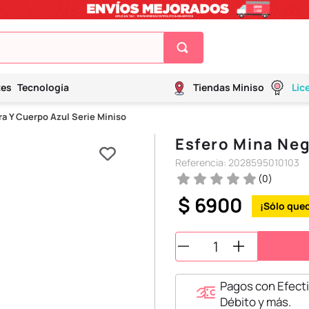
tes
Tecnología
Tiendas Miniso
Lic
ra Y Cuerpo Azul Serie Miniso
Esfero Mina Neg
Referencia
:
2028595010103
(
0
)
$
6900
Pagos con Efecti
Débito y más.