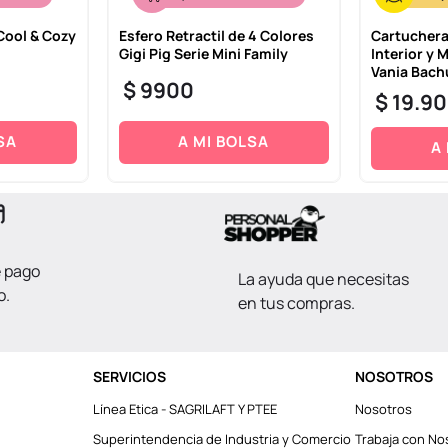
Cool & Cozy
Esfero Retractil de 4 Colores
Cartuchera
Gigi Pig Serie Mini Family
Interior y M
Vania Bach
$
9900
$
19
.
90
SA
A MI BOLSA
A
e pago
La ayuda que necesitas
o.
en tus compras.
SERVICIOS
NOSOTROS
Línea Etica - SAGRILAFT Y PTEE
Nosotros
Superintendencia de Industria y Comercio
Trabaja con No