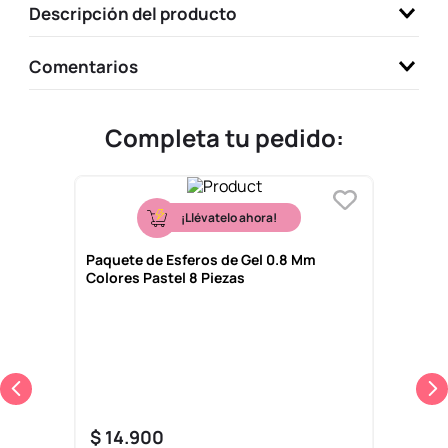
Descripción del producto
9
.
llaveros
10
.
one piece
Comentarios
Completa tu pedido:
¡Llévatelo ahora!
Paquete de Esferos de Gel 0.8 Mm
Colores Pastel 8 Piezas
$
14
.
900