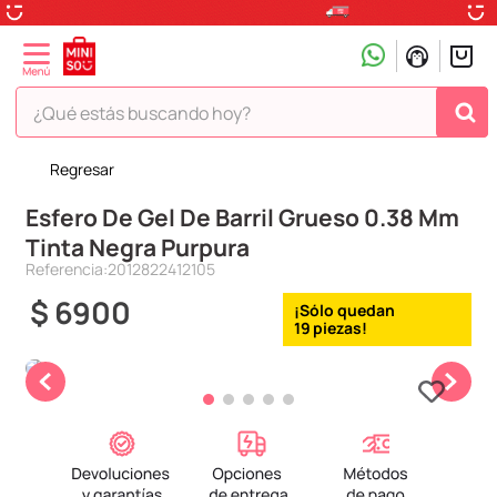
¿Qué estás buscando hoy?
Regresar
TÉRMINOS MÁS BUSCADOS
Esfero De Gel De Barril Grueso 0.38 Mm
1
.
peluche
Tinta Negra Purpura
2
.
hello kitty
Referencia
:
2012822412105
3
.
snoopy
$
6900
19
4
.
ositos cariñositos
5
.
termo
6
.
disney
7
.
termos
8
.
toy story