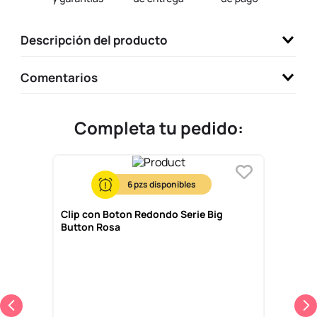
9
.
llaveros
Descripción del producto
10
.
one piece
Comentarios
Completa tu pedido:
6
Clip con Boton Redondo Serie Big
Button Rosa