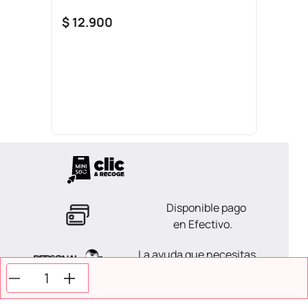
$
12
.
900
Disponible pago
en Efectivo.
La ayuda que necesitas
en tus compras.
Todos tus pagos son