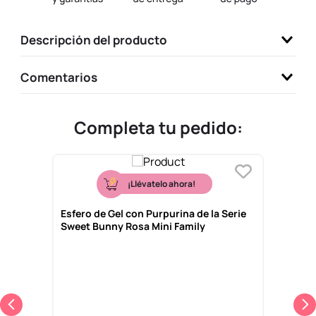
9
.
one piece
Descripción del producto
10
.
llaveros
Comentarios
Completa tu pedido:
¡Llévatelo ahora!
Esfero de Gel con Purpurina de la Serie
Sweet Bunny Rosa Mini Family