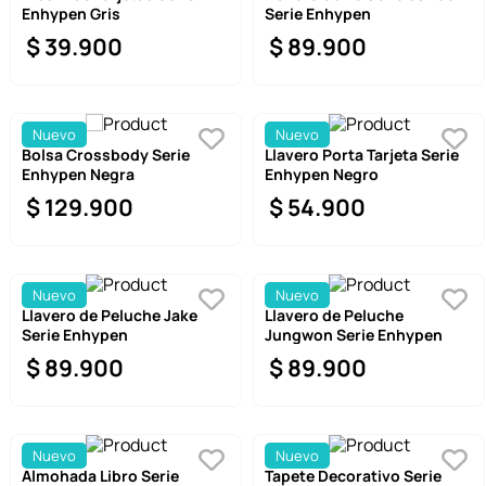
Enhypen Gris
Serie Enhypen
$
39
.
900
$
89
.
900
Nuevo
Nuevo
Bolsa Crossbody Serie
Llavero Porta Tarjeta Serie
Enhypen Negra
Enhypen Negro
$
129
.
900
$
54
.
900
Nuevo
Nuevo
Llavero de Peluche Jake
Llavero de Peluche
Serie Enhypen
Jungwon Serie Enhypen
$
89
.
900
$
89
.
900
Nuevo
Nuevo
Almohada Libro Serie
Tapete Decorativo Serie