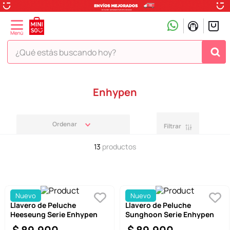
¿Qué estás buscando hoy?
TÉRMINOS MÁS BUSCADOS
Enhypen
1
.
peluche
2
.
hello kitty
Filtrar
3
.
snoopy
13
productos
4
.
ositos cariñositos
5
.
termo
6
.
disney
Nuevo
Nuevo
Llavero de Peluche
Llavero de Peluche
7
.
toy story
Heeseung Serie Enhypen
Sunghoon Serie Enhypen
8
.
termos