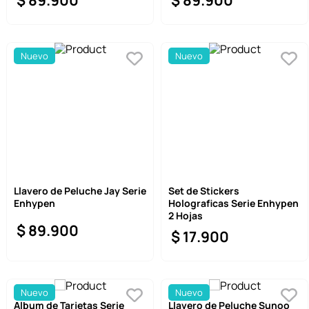
$
89
.
900
$
89
.
900
9
.
one piece
10
.
league of legends
Nuevo
Nuevo
Llavero de Peluche Jay Serie
Set de Stickers
Enhypen
Holograficas Serie Enhypen
2 Hojas
$
89
.
900
$
17
.
900
Nuevo
Nuevo
Album de Tarjetas Serie
Llavero de Peluche Sunoo