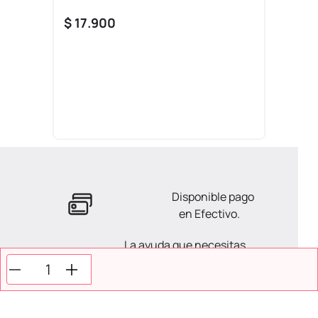
$
17
.
900
Disponible pago
en Efectivo.
La ayuda que necesitas
en tus compras.
Todos tus pagos son
Seguros.