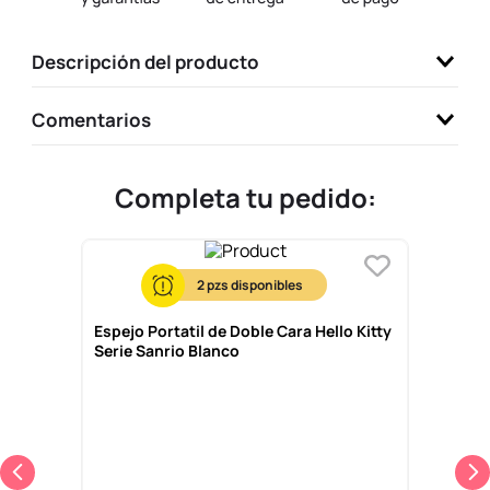
9
.
one piece
Descripción del producto
10
.
llaveros
Comentarios
Completa tu pedido:
2
Espejo Portatil de Doble Cara Hello Kitty
Serie Sanrio Blanco