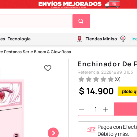
tes
Tecnología
Tiendas Miniso
Lic
De Pestanas Serie Bloom & Glow Rosa
Enchinador De 
Referencia
:
2028499910103
(
0
)
$
14
.
900
Pagos con Efecti
Débito y más.