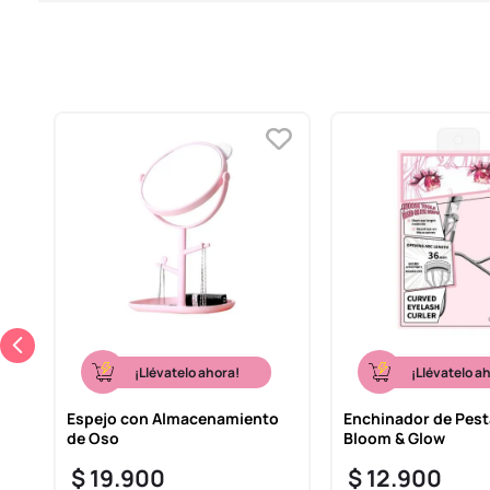
¡Llévatelo ahora!
¡Llévatelo a
Espejo con Almacenamiento
Enchinador de Pest
de Oso
Bloom & Glow
$
19
.
900
$
12
.
900