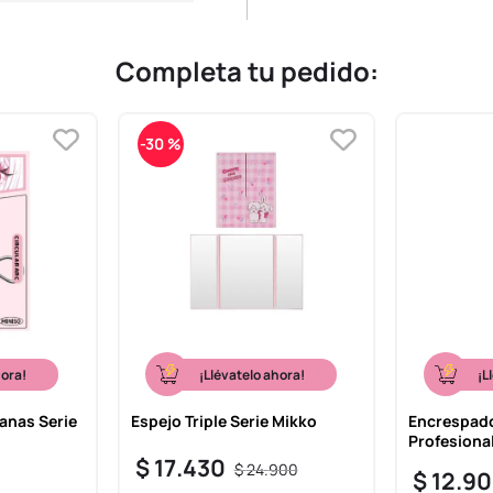
Completa tu pedido:
-
30 %
hora!
¡Llévatelo ahora!
¡L
anas Serie
Espejo Triple Serie Mikko
Encrespado
Profesional
$
17
.
430
$
24
.
900
$
12
.
90