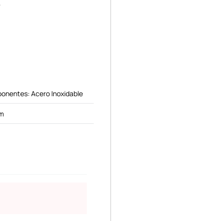
.
onentes: Acero Inoxidable
cm