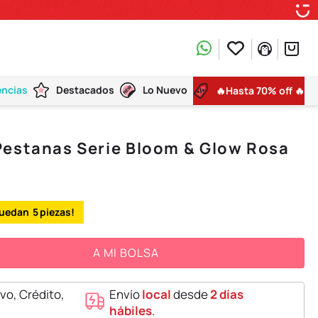
encias
Destacados
Lo Nuevo
🔥Hasta 70% off 🔥
Pestanas Serie Bloom & Glow Rosa
5
A MI BOLSA
vo, Crédito,
Envío
local
desde
2 días
hábiles
.