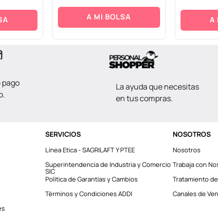
A MI BOLSA
SA
A
e pago
La ayuda que necesitas
o.
en tus compras.
SERVICIOS
NOSOTROS
Línea Etica - SAGRILAFT Y PTEE
Nosotros
Superintendencia de Industria y Comercio
Trabaja con No
SIC
Política de Garantías y Cambios
Tratamiento de
Términos y Condiciones ADDI
Canales de Vent
es