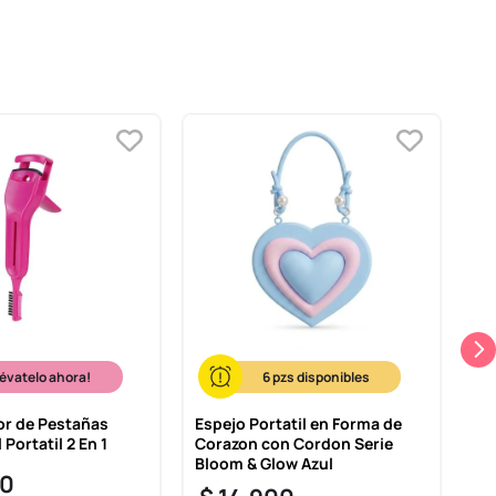
lévatelo ahora!
6
r de Pestañas
Espejo Portatil en Forma de
Mi
 Portatil 2 En 1
Corazon con Cordon Serie
Es
Bloom & Glow Azul
Sa
0