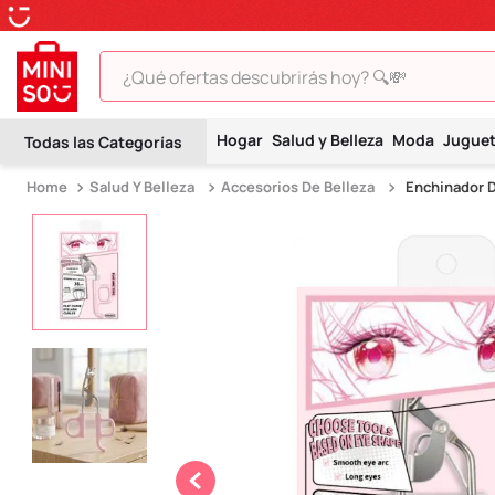
¿Qué ofertas descubrirás hoy? 🔍💸
TÉRMINOS MÁS BUSCADOS
Hogar
Salud y Belleza
Moda
Jugue
1
.
peluche
Salud Y Belleza
Accesorios De Belleza
Enchinador 
2
.
hello kitty
3
.
snoopy
4
.
ositos cariñositos
5
.
termo
6
.
disney
7
.
termos
8
.
toy story
9
.
llaveros