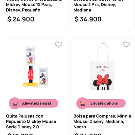
Mickey Mouse 12 Pzas,
Mouse 3 Pzs, Disney,
9
.
llaveros
Disney, Pequeño
Mediana
$
24
.
900
$
34
.
900
10
.
one piece
¡Llévatelo ahora!
¡Llévatelo ahora!
Quita Pelusas con
Bolsa para Compras, Minnie
Repuesto Mickey Mouse
Mouse, Diseny, Mediana,
Serie Disney 2.0
Negro