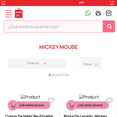
¿Qué estás buscando hoy?
TÉRMINOS MÁS BUSCADOS
MICKEY MOUSE
1
.
peluche
2
.
hello kitty
Filtrar
3
.
snoopy
4
productos
4
.
ositos cariñositos
5
.
termo
6
.
disney
7
.
termos
¡Llévatelo ahora!
¡Llévatelo ahora!
8
.
toy story
Cubos De Hielo Reutilzable,
Bolsa De Lavado, Mickey