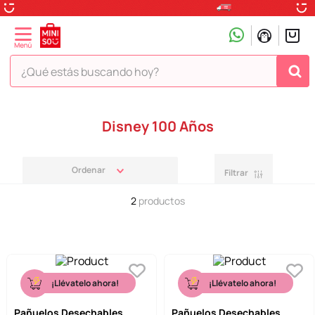
¿Qué estás buscando hoy?
TÉRMINOS MÁS BUSCADOS
Disney 100 Años
1
.
peluche
2
.
hello kitty
Filtrar
3
.
snoopy
2
productos
4
.
ositos cariñositos
5
.
termo
6
.
disney
7
.
toy story
¡Llévatelo ahora!
¡Llévatelo ahora!
8
.
termos
Pañuelos Desechables
Pañuelos Desechables