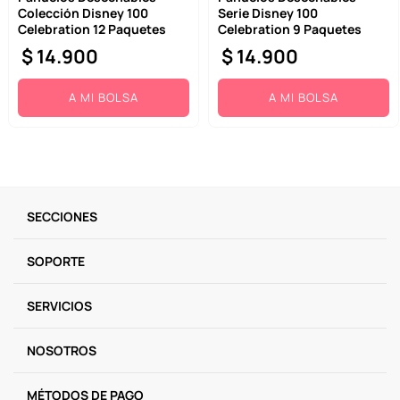
Colección Disney 100
Serie Disney 100
9
.
one piece
Celebration 12 Paquetes
Celebration 9 Paquetes
$
14
.
900
$
14
.
900
10
.
league of legends
A MI BOLSA
A MI BOLSA
SECCIONES
SOPORTE
SERVICIOS
NOSOTROS
MÉTODOS DE PAGO